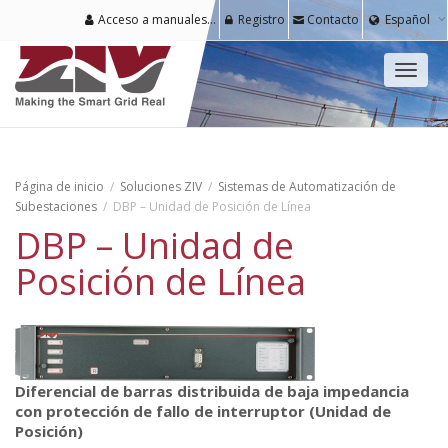
Acceso a manuales y software para usuarios registrados
Registro
Contacto
Español
Cambi
naveg
Página de inicio
Soluciones ZIV
Sistemas de Automatización de
Subestaciones
DBP – Unidad de Posición de Línea
DBP – Unidad de
Posición de Línea
Diferencial de barras distribuida de baja impedancia
con protección de fallo de interruptor (Unidad de
Posición)