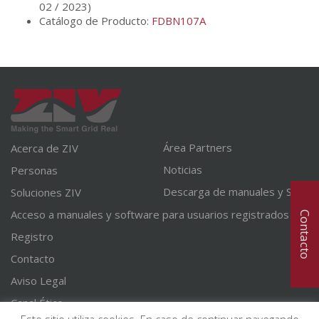
02 / 2023)
Catálogo de Producto:
FDBN107A
Área Partners
Acerca de ZIV
Noticias
Personas
Descarga de manuales y SW
Soluciones ZIV
Acceso a manuales y software para usuarios registrados
Contacto
Registro
Contacto
Aviso Legal
Canal Ético