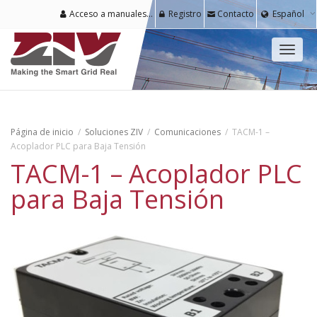
Acceso a manuales y software para usuarios registrados
Registro
Contacto
Español
Cambi
naveg
Página de inicio
Soluciones ZIV
Comunicaciones
TACM-1 –
Acoplador PLC para Baja Tensión
TACM-1 – Acoplador PLC
para Baja Tensión