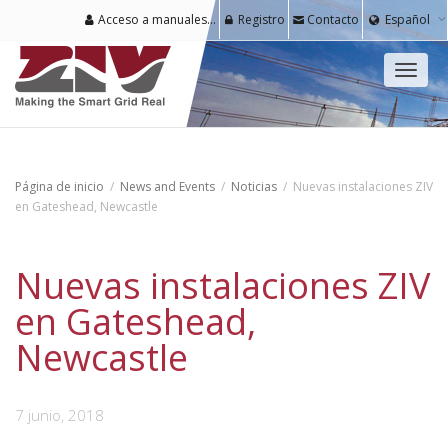
Acceso a manuales y software para usuarios registrados
Registro
Contacto
Español
Cambi
naveg
Página de inicio
News and Events
Noticias
Nuevas instalaciones ZIV
en Gateshead, Newcastle
Nuevas instalaciones ZIV
en Gateshead,
Newcastle
7 junio, 2018