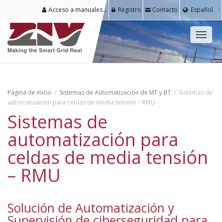
Acceso a manuales y software para usuarios registrados
Registro
Contacto
Español
Cambi
naveg
Página de inicio
Sistemas de Automatización de MT y BT
Sistemas de
automatización para celdas de media tensión – RMU
Sistemas de
automatización para
celdas de media tensión
– RMU
Solución de Automatización y
Supervisión de ciberseguridad para